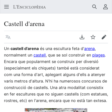
Buscar
Me
Castell d'arena
Llegir en un atre idioma
Descarregar en
Vigilar
Edit
Un
castell d'arena
és una escultura feta d'
arena
,
normalment un
castell
, que se sol construir en
plages
.
Encara que popularment se construix per diversió
(especialment els chiquets) també està considerat
com una forma d'art, aplegant alguns d'ells a atenyer
varis metros d'altura. N'hi ha numerosos concursos de
construcció de castells. Una atra modalitat consistix
en fer escultures que no siguen castells (com estatues,
rostres, etc) en l'arena, encara que no està tan extesa.