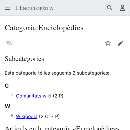
Buscar
Me
Categoria
:
Enciclopèdies
Llegir en un atre idioma
Vigilar
Edit
Subcategories
Esta categoria té les següents 2 subcategories:
C
Comunitats wiki
(2 P)
W
Wikipedia
(2 C, 7 P)
Artículs en la categoria «Enciclopèdies»