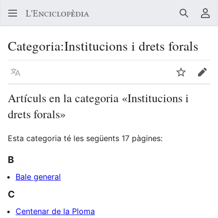
Buscar
Me
Categoria
:
Institucions i drets forals
Llegir en un atre idioma
Vigilar
Edit
Artículs en la categoria «Institucions i
drets forals»
Esta categoria té les següents 17 pàgines:
B
Bale general
C
Centenar de la Ploma