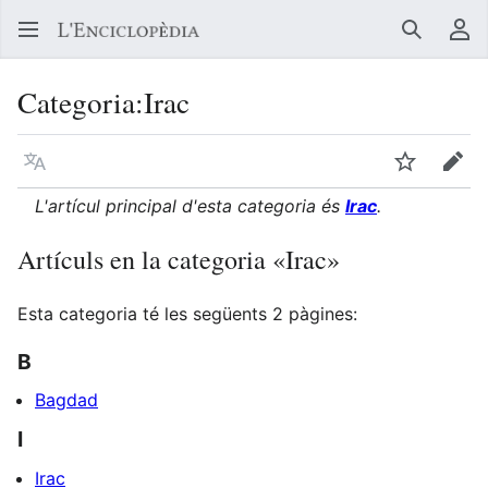
Buscar
Me
Categoria
:
Irac
Llegir en un atre idioma
Vigilar
Edit
L'artícul principal d'esta categoria és
Irac
.
Artículs en la categoria «Irac»
Esta categoria té les següents 2 pàgines:
B
Bagdad
I
Irac