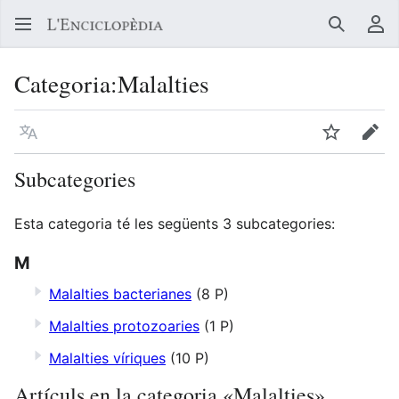
Buscar
Me
Categoria
:
Malalties
Llegir en un atre idioma
Vigilar
Edit
Subcategories
Esta categoria té les següents 3 subcategories:
M
Malalties bacterianes
(8 P)
Malalties protozoaries
(1 P)
Malalties víriques
(10 P)
Artículs en la categoria «Malalties»