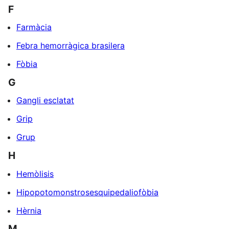
F
Farmàcia
Febra hemorràgica brasilera
Fòbia
G
Gangli esclatat
Grip
Grup
H
Hemòlisis
Hipopotomonstrosesquipedaliofòbia
Hèrnia
M