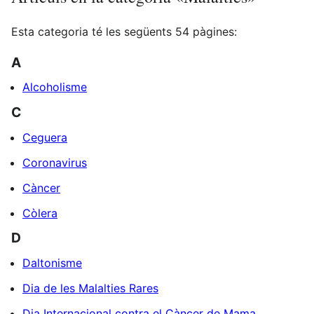
Esta categoria té les següents 54 pàgines:
A
Alcoholisme
C
Ceguera
Coronavirus
Càncer
Còlera
D
Daltonisme
Dia de les Malalties Rares
Dia Internacional contra el Càncer de Mama