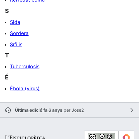
S
Sida
Sordera
Sífilis
T
Tuberculosis
É
Ébola (virus)
Última edició fa 6 anys
per
Jose2