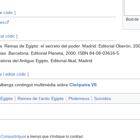
ar còdic
]
Bust de 
ies
tar còdic
]
 Reinas de Egipto: el secreto del poder. Madrid: Editorial Oberón, 2
cias. Barcelona: Editorial Planeta, 2000. ISBN 84-08-03616-5
storia del Antiguo Egipto, Editorial Akal, Madrid.
ar
|
editar còdic
]
lberga contingut multimèdia sobre
Cleòpatra VII
.
 Egipte
Reines de l'antic Egipte
Ptolemeus
Suïcides
-CompartirIgual
a menys que s'indique lo contrari.