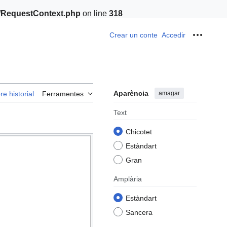
t/RequestContext.php
on line
318
Crear un conte
Accedir
Ferrame
Aparència
amagar
re historial
Ferramentes
Text
Chicotet
Estàndart
Gran
Amplària
Estàndart
Sancera