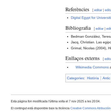
Referències
[
editar
|
edit
Digital Egypt for Universit
Bibliografia
[
editar
|
edi
Bedman González, Teresa.
Jacq, Christian. Las egip
Grimal, Nicolas (2004), Hi
Enllaços externs
[
edit
Wikimedia Commons
a
Categories
:
Història
Antic
Esta pàgina fon modificada l'última volta el 7 nov 2025 a les 20:04.
El contingut està disponible baix la llicència
Creative Commons Atribución