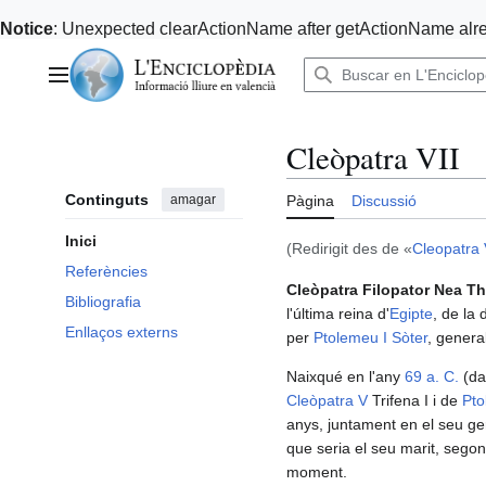
Notice
: Unexpected clearActionName after getActionName alre
Anar
al
Menú principal
contingut
Cleòpatra VII
Continguts
amagar
Pàgina
Discussió
Inici
(Redirigit des de «
Cleopatra 
Referències
Cleòpatra Filopator Nea Th
Bibliografia
l'última reina d'
Egipte
, de la
Enllaços externs
per
Ptolemeu I Sòter
, general
Naixqué en l'any
69 a. C.
(da
Cleòpatra V
Trifena I i de
Pto
anys, juntament en el seu 
que seria el seu marit, segon
moment.