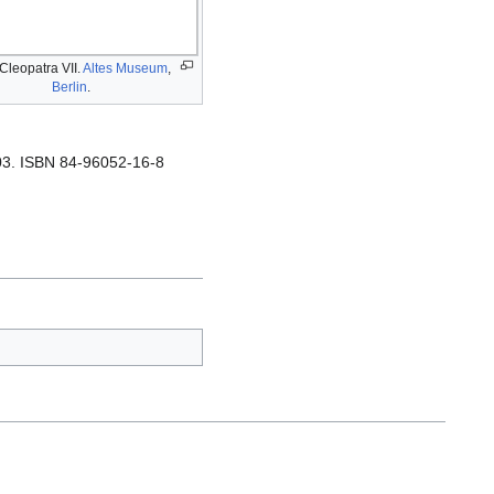
Cleopatra VII.
Altes Museum
,
Berlin
.
003. ISBN 84-96052-16-8