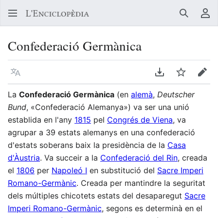
Buscar
Me
Confederació Germànica
Llegir en un atre idioma
Descarregar en
Vigilar
Edit
La
Confederació Germànica
(en
alemà
,
Deutscher
Bund
, «Confederació Alemanya») va ser una unió
establida en l'any
1815
pel
Congrés de Viena
, va
agrupar a 39 estats alemanys en una confederació
d'estats soberans baix la presidència de la
Casa
d'Àustria
. Va succeir a la
Confederació del Rin
, creada
el
1806
per
Napoleó I
en substitució del
Sacre Imperi
Romano-Germànic
. Creada per mantindre la seguritat
dels múltiples chicotets estats del desaparegut
Sacre
Imperi Romano-Germànic
, segons es determinà en el