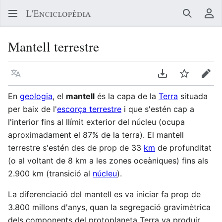
Buscar
Me
Mantell terrestre
Llegir en un atre idioma
Descarregar en
Vigilar
Edit
En
geologia
, el
mantell
és la capa de la
Terra
situada
per baix de l'
escorça terrestre
i que s'estén cap a
l'interior fins al llímit exterior del núcleu (ocupa
aproximadament el 87% de la terra). El mantell
terrestre s'estén des de prop de 33
km
de profunditat
(o al voltant de 8 km a les zones oceàniques) fins als
2.900 km (transició al
núcleu
).
La diferenciació del mantell es va iniciar fa prop de
3.800 millons d'anys, quan la segregació gravimètrica
dels components del protoplaneta Terra va produir