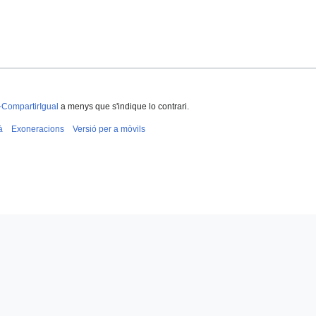
-CompartirIgual
a menys que s'indique lo contrari.
à
Exoneracions
Versió per a mòvils