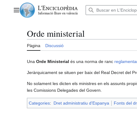
Anar
al
Menú principal
contingut
Orde ministerial
Pàgina
Discussió
Una
Orde Ministerial
és una norma de ranc
reglamentar
Jeràrquicament se situen per baix del Real Decret del Pre
No solament les dicten els ministres en els assunts prop
les Comissions Delegades del Govern.
Categories
:
Dret administratiu d'Espanya
Fonts del dr