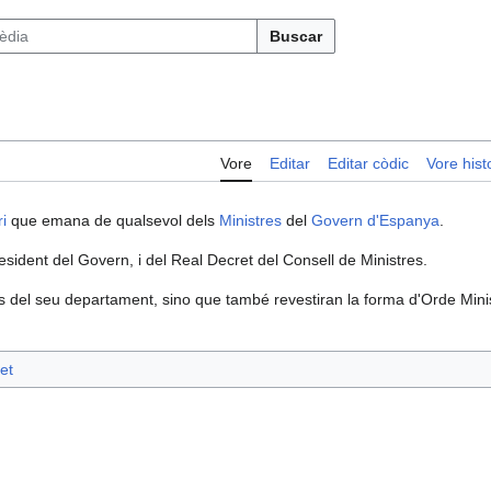
Buscar
Vore
Editar
Editar còdic
Vore histo
i
que emana de qualsevol dels
Ministres
del
Govern d'Espanya
.
sident del Govern, i del Real Decret del Consell de Ministres.
is del seu departament, sino que també revestiran la forma d'Orde Minis
et