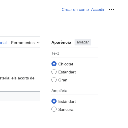
Crear un conte
Accedir
Ferrame
Aparència
amagar
rial
Ferramentes
Text
Chicotet
Estàndart
terial els acorts de
Gran
Amplària
Estàndart
Sancera