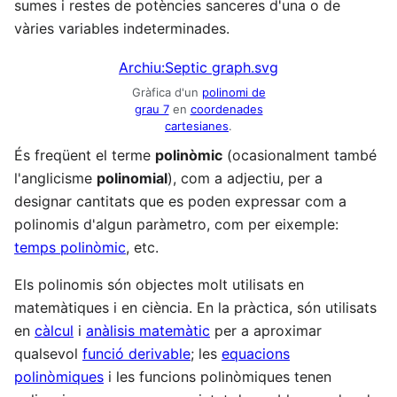
sumes i restes de potències sanceres d'una o de
vàries variables indeterminades.
Archiu:Septic graph.svg
Gràfica d'un
polinomi de
grau 7
en
coordenades
cartesianes
.
És freqüent el terme
polinòmic
(ocasionalment també
l'anglicisme
polinomial
), com a adjectiu, per a
designar cantitats que es poden expressar com a
polinomis d'algun paràmetro, com per eixemple:
temps polinòmic
, etc.
Els polinomis són objectes molt utilisats en
matemàtiques i en ciència. En la pràctica, són utilisats
en
càlcul
i
anàlisis matemàtic
per a aproximar
qualsevol
funció derivable
; les
equacions
polinòmiques
i les funcions polinòmiques tenen