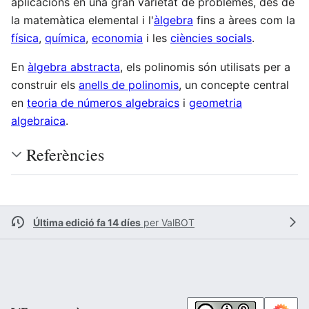
aplicacions en una gran varietat de problemes, des de
la matemàtica elemental i l'
àlgebra
fins a àrees com la
física
,
química
,
economia
i les
ciències socials
.
En
àlgebra abstracta
, els polinomis són utilisats per a
construir els
anells de polinomis
, un concepte central
en
teoria de números algebraics
i
geometria
algebraica
.
Referències
Última edició fa 14 díes
per
ValBOT