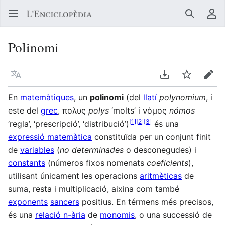
Buscar
Me
Polinomi
Llegir en un atre idioma
Descarregar en
Vigilar
Edit
En
matemàtiques
, un
polinomi
(del
llatí
polynomium
, i
este del
grec
, πολυς
polys
‘molts’ i νόμος
nómos
[
1
]
[
2
]
[
3
]
‘regla’, ‘prescripció’, ‘distribució’)
és una
expressió matemàtica
constituïda per un conjunt finit
de
variables
(
no determinades
o desconegudes) i
constants
(números fixos nomenats
coeficients
),
utilisant únicament les operacions
aritmèticas
de
suma, resta i multiplicació, aixina com també
exponents
sancers
positius. En térmens més precisos,
és una
relació n-ària
de
monomis
, o una successió de