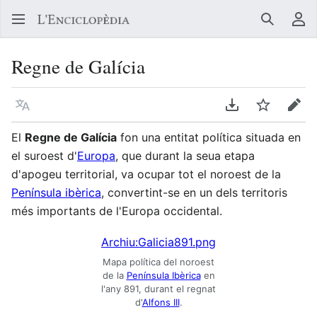
Buscar
Me
Regne de Galícia
Llegir en un atre idioma
Descarregar en
Vigilar
Edit
El
Regne de Galícia
fon una entitat política situada en
el suroest d'
Europa
, que durant la seua etapa
d'apogeu territorial, va ocupar tot el noroest de la
Península ibèrica
, convertint-se en un dels territoris
més importants de l'Europa occidental.
Archiu:Galicia891.png
Mapa política del noroest
de la
Península Ibèrica
en
l'any 891, durant el regnat
d'
Alfons III
.