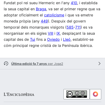
Fundat pol rei sueu Hermeric en l'any
410
, i establida
la seua capital en
Braga
, va ser el primer regne que va
adoptar oficialment el
catolicisme
i que va emetre
moneda pròpia (any
449
). Despuix del govern
temporal dels monarques visigots (
585
-
711
) es va
reorganisar en els sigles
VIII
i
IX
, desplaçant la seua
capital des de
Tui
fins a
Oviedo
i
Lleó
, establint-se
cóm principal regne cristià de la Península ibèrica.
Última edició fa 7 anys
per
Jose2