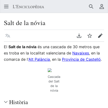
Buscar
Me
Salt de la nóvia
Llegir en un atre idioma
Descarregar en
Vigilar
Edit
El
Salt de la nóvia
és una cascada de 30 metros que
es troba en la localitat valenciana de
Navaixes
, en la
comarca de l'
Alt Palància
, en la
Província de Castelló
.
Cascada
del Salt
de la
nóvia
Història