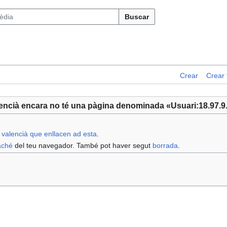
Buscar
Crear
Crear 
alencià encara no té una pàgina denominada «Usuari:18.97.9
n valencià que enllacen ad esta
.
aché
del teu navegador. També pot haver segut
borrada
.