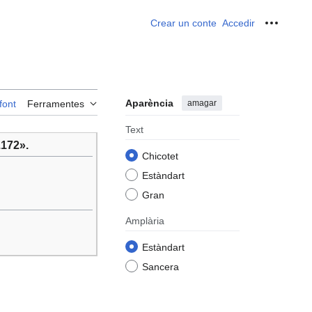
Crear un conte
Accedir
Ferrame
Aparència
amagar
font
Ferramentes
Text
.172».
Chicotet
Estàndart
Gran
Amplària
Estàndart
Sancera