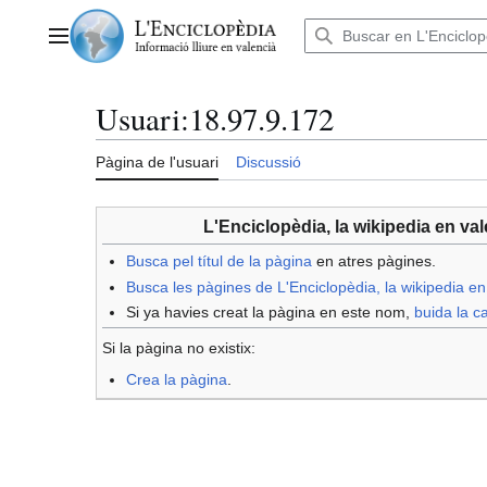
Anar
al
Menú principal
contingut
Usuari
:
18.97.9.172
Pàgina de l'usuari
Discussió
L'Enciclopèdia, la wikipedia en v
Busca pel títul de la pàgina
en atres pàgines.
Busca les pàgines de L'Enciclopèdia, la wikipedia e
Si ya havies creat la pàgina en este nom,
buida la c
Si la pàgina no existix:
Crea la pàgina
.