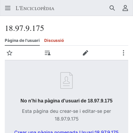
Buscar
Me
18.97.9.175
Pàgina de l'usuari
Discussió
Vigilar
Contribucions
Crear
Més
No n'hi ha pàgina d'usuari de 18.97.9.175
Esta pàgina deu crear-se i editar-se per
18.97.9.175
Crear una pàgina nomenada Usuari:18.97.9.175