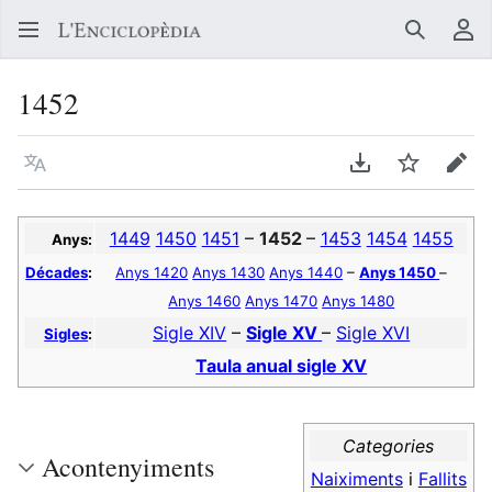
Buscar
Me
1452
Llegir en un atre idioma
Descarregar en
Vigilar
Edit
1449
1450
1451
–
1452
–
1453
1454
1455
Anys:
Décades
:
Anys 1420
Anys 1430
Anys 1440
–
Anys 1450
–
Anys 1460
Anys 1470
Anys 1480
Sigle XIV
–
Sigle XV
–
Sigle XVI
Sigles
:
Taula anual sigle XV
Categories
Acontenyiments
Naiximents
i
Fallits