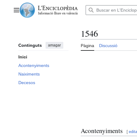
Anar
al
Menú principal
contingut
1546
Continguts
amagar
Pàgina
Discussió
Inici
Acontenyiments
Naiximents
Decesos
Acontenyiments
[
edita