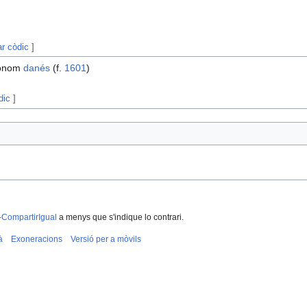
ar còdic
]
trònom
danés
(f.
1601
)
dic
]
-CompartirIgual
a menys que s'indique lo contrari.
à
Exoneracions
Versió per a mòvils