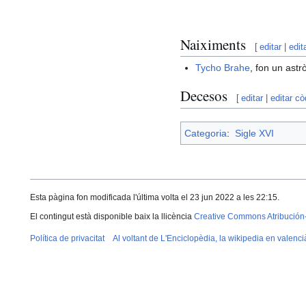
Naiximents
[
editar
|
edit
Tycho Brahe
, fon un as
Decesos
[
editar
|
editar cò
Categoria
:
Sigle XVI
Esta pàgina fon modificada l'última volta el 23 jun 2022 a les 22:15.
El contingut està disponible baix la llicència
Creative Commons Atribución
Política de privacitat
Al voltant de L'Enciclopèdia, la wikipedia en valenci