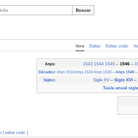
Buscar
Vore
Editar
Editar còdic
Vo
1543
1544
1545
–
1546
–
1
Anys:
Décades
:
Anys 1510
Anys 1520
Anys 1530
–
Anys 1540
–
Sigle XV
–
Sigle XVI
–
Sigles
:
Taula anual sigl
r
|
editar còdic
]