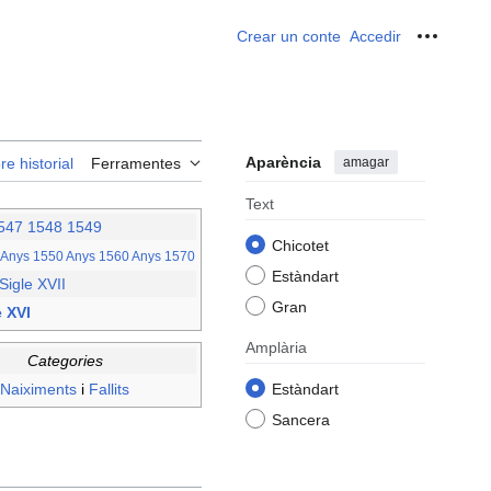
Crear un conte
Accedir
Ferrame
Aparència
amagar
re historial
Ferramentes
Text
547
1548
1549
Chicotet
Anys 1550
Anys 1560
Anys 1570
Estàndart
Sigle XVII
Gran
e XVI
Amplària
Categories
Naiximents
i
Fallits
Estàndart
Sancera