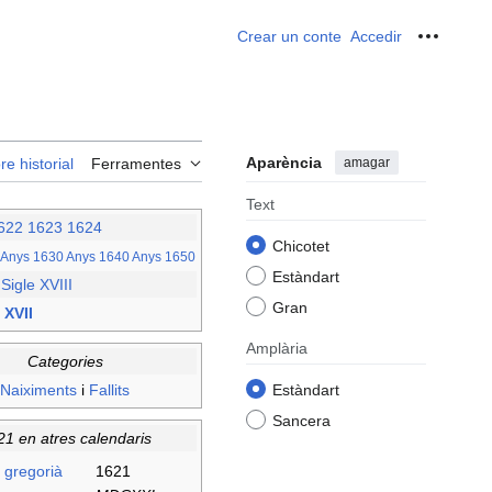
Crear un conte
Accedir
Ferrame
Aparència
amagar
re historial
Ferramentes
Text
622
1623
1624
Chicotet
Anys 1630
Anys 1640
Anys 1650
Estàndart
–
Sigle XVIII
Gran
 XVII
Amplària
Categories
Naiximents
i
Fallits
Estàndart
Sancera
21 en atres calendaris
 gregorià
1621