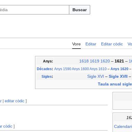
Buscar
Vore
Editar
Editar còdic
Vo
1618
1619
1620
–
1621
–
1
Anys:
Décades
:
Anys 1590
Anys 1600
Anys 1610
–
Anys 1620
–
Sigle XVI
–
Sigle XVII
Sigles
:
Taula anual sigle
r
|
editar còdic
]
16
ar còdic
]
Calendari