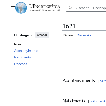
Anar
al
Menú principal
contingut
1621
Continguts
amagar
Pàgina
Discussió
Inici
Acontenyiments
Naiximents
Decesos
Acontenyiments
[
edita
Naiximents
[
editar
|
edit