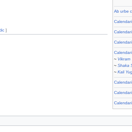
Ab urbe c
Calendar
dic
]
Calendari
Calendar
Calendari
~
Vikram
~
Shaka 
~
Kali Yu
Calendari
Calendar
Calendari