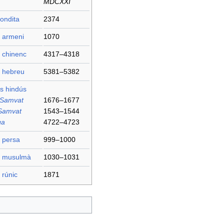
MDCXXI
ondita
2374
i armeni
1070
 chinenc
4317–4318
i hebreu
5381–5382
s hindús
 Samvat
1676–1677
Samvat
1543–1544
ga
4722–4723
 persa
999–1000
i musulmà
1030–1031
 rúnic
1871