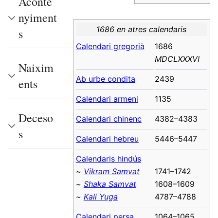
Aconte
nyiment
1686 en atres calendaris
s
Calendari gregorià
1686
MDCLXXXVI
Naixim
Ab urbe condita
2439
ents
Calendari armeni
1135
Deceso
Calendari chinenc
4382–4383
s
Calendari hebreu
5446–5447
Calendaris hindús
~
Vikram Samvat
1741–1742
~
Shaka Samvat
1608–1609
~
Kali Yuga
4787–4788
Calendari persa
1064–1065