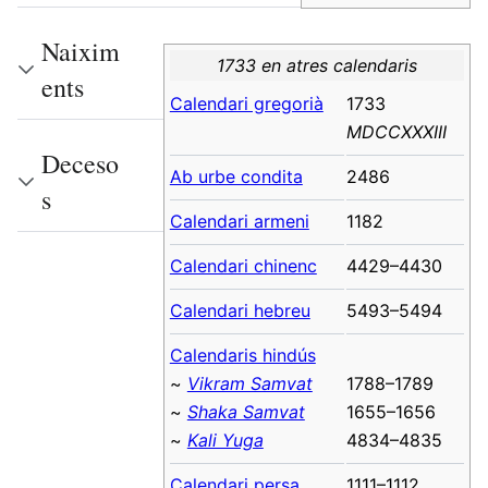
Naixim
1733 en atres calendaris
ents
Calendari gregorià
1733
MDCCXXXIII
Deceso
Ab urbe condita
2486
s
Calendari armeni
1182
Calendari chinenc
4429–4430
Calendari hebreu
5493–5494
Calendaris hindús
~
Vikram Samvat
1788–1789
~
Shaka Samvat
1655–1656
~
Kali Yuga
4834–4835
Calendari persa
1111–1112