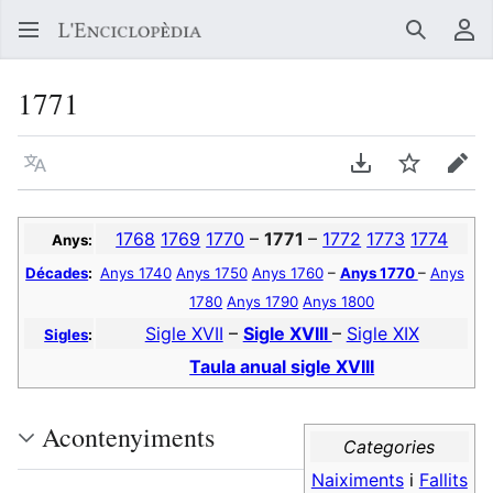
Buscar
Me
1771
Llegir en un atre idioma
Descarregar en
Vigilar
Edit
1768
1769
1770
–
1771
–
1772
1773
1774
Anys:
Décades
:
Anys 1740
Anys 1750
Anys 1760
–
Anys 1770
–
Anys
1780
Anys 1790
Anys 1800
Sigle XVII
–
Sigle XVIII
–
Sigle XIX
Sigles
:
Taula anual sigle XVIII
Acontenyiments
Categories
Naiximents
i
Fallits