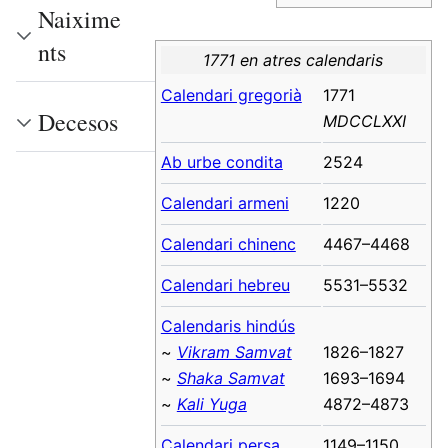
Naixime
nts
1771 en atres calendaris
Calendari gregorià
1771
Decesos
MDCCLXXI
Ab urbe condita
2524
Calendari armeni
1220
Calendari chinenc
4467–4468
Calendari hebreu
5531–5532
Calendaris hindús
~
Vikram Samvat
1826–1827
~
Shaka Samvat
1693–1694
~
Kali Yuga
4872–4873
Calendari persa
1149–1150