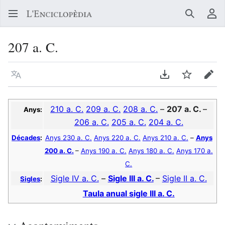
Buscar
Me
207 a. C.
Llegir en un atre idioma
Descarregar en
Vigilar
Edit
210 a. C.
209 a. C.
208 a. C.
–
207 a. C.
–
Anys:
206 a. C.
205 a. C.
204 a. C.
Décades
:
Anys 230 a. C.
Anys 220 a. C.
Anys 210 a. C.
–
Anys
200 a. C.
–
Anys 190 a. C.
Anys 180 a. C.
Anys 170 a.
C.
Sigle IV a. C.
–
Sigle III a. C.
–
Sigle II a. C.
Sigles
:
Taula anual sigle III a. C.