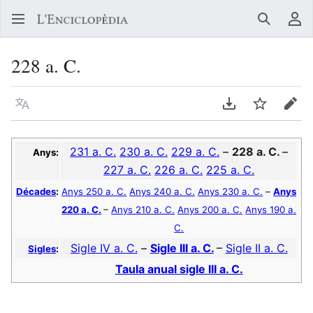
Buscar
Me
228 a. C.
Llegir en un atre idioma
Descarregar en
Vigilar
Edit
231 a. C.
230 a. C.
229 a. C.
–
228 a. C.
–
Anys:
227 a. C.
226 a. C.
225 a. C.
Décades
:
Anys 250 a. C.
Anys 240 a. C.
Anys 230 a. C.
–
Anys
220 a. C.
–
Anys 210 a. C.
Anys 200 a. C.
Anys 190 a.
C.
Sigle IV a. C.
–
Sigle III a. C.
–
Sigle II a. C.
Sigles
:
Taula anual sigle III a. C.