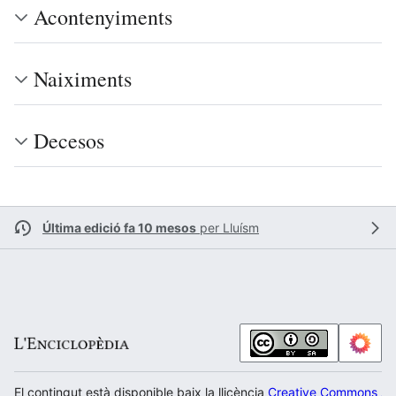
Acontenyiments
Naiximents
Decesos
Última edició fa 10 mesos
per
Lluísm
El contingut està disponible baix la llicència
Creative Commons Atr