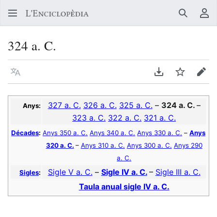
Buscar
Me
324 a. C.
Llegir en un atre idioma
Descarregar en
Vigilar
Edit
327 a. C.
326 a. C.
325 a. C.
–
324 a. C.
–
Anys:
323 a. C.
322 a. C.
321 a. C.
Décades
:
Anys 350 a. C.
Anys 340 a. C.
Anys 330 a. C.
–
Anys
320 a. C.
–
Anys 310 a. C.
Anys 300 a. C.
Anys 290
a. C.
Sigle V a. C.
–
Sigle IV a. C.
–
Sigle III a. C.
Sigles
:
Taula anual sigle IV a. C.