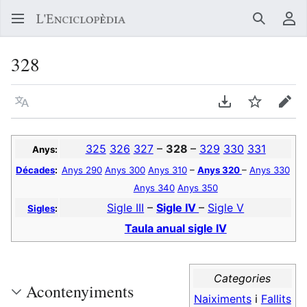
Buscar
Me
328
Llegir en un atre idioma
Descarregar en
Vigilar
Edit
325
326
327
–
328
–
329
330
331
Anys:
Décades
:
Anys 290
Anys 300
Anys 310
–
Anys 320
–
Anys 330
Anys 340
Anys 350
Sigle III
–
Sigle IV
–
Sigle V
Sigles
:
Taula anual sigle IV
Categories
Acontenyiments
Naiximents
i
Fallits