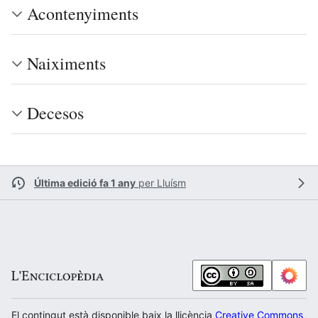
Acontenyiments
Naiximents
Decesos
Última edició fa 1 any
per
Lluísm
El contingut està disponible baix la llicència
Creative Commons Atr