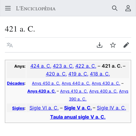
Buscar
Me
421 a. C.
Llegir en un atre idioma
Descarregar en
Vigilar
Edit
424 a. C.
423 a. C.
422 a. C.
–
421 a. C.
–
Anys:
420 a. C.
419 a. C.
418 a. C.
Décades
:
Anys 450 a. C.
Anys 440 a. C.
Anys 430 a. C.
–
Anys 420 a. C.
–
Anys 410 a. C.
Anys 400 a. C.
Anys
390 a. C.
Sigle VI a. C.
–
Sigle V a. C.
–
Sigle IV a. C.
Sigles
:
Taula anual sigle V a. C.