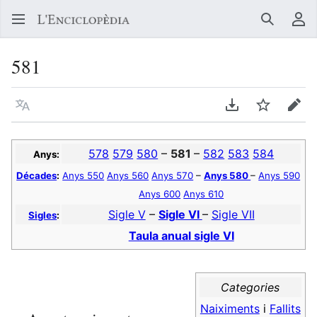
Buscar
Me
581
Llegir en un atre idioma
Descarregar en
Vigilar
Edit
578
579
580
–
581
–
582
583
584
Anys:
Décades
:
Anys 550
Anys 560
Anys 570
–
Anys 580
–
Anys 590
Anys 600
Anys 610
Sigle V
–
Sigle VI
–
Sigle VII
Sigles
:
Taula anual sigle VI
Categories
Naiximents
i
Fallits