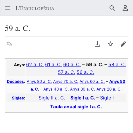
Buscar
Me
59 a. C.
Llegir en un atre idioma
Descarregar en
Vigilar
Edit
62 a. C.
61 a. C.
60 a. C.
–
59 a. C.
–
58 a. C.
Anys:
57 a. C.
56 a. C.
Décades
:
Anys 80 a. C.
Anys 70 a. C.
Anys 60 a. C.
–
Anys 50
a. C.
–
Anys 40 a. C.
Anys 30 a. C.
Anys 20 a. C.
Sigle II a. C.
–
Sigle I a. C.
–
Sigle I
Sigles
:
Taula anual sigle I a. C.