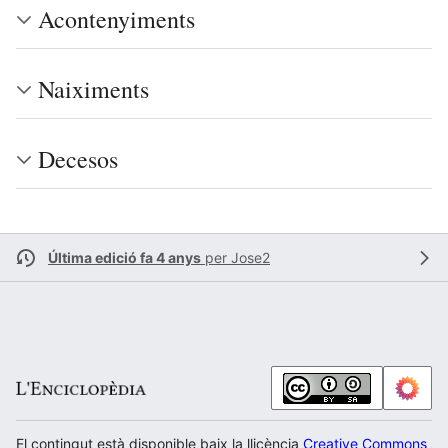
Acontenyiments
Naiximents
Decesos
Última edició fa 4 anys
per
Jose2
El contingut està disponible baix la llicència
Creative Commons Atr