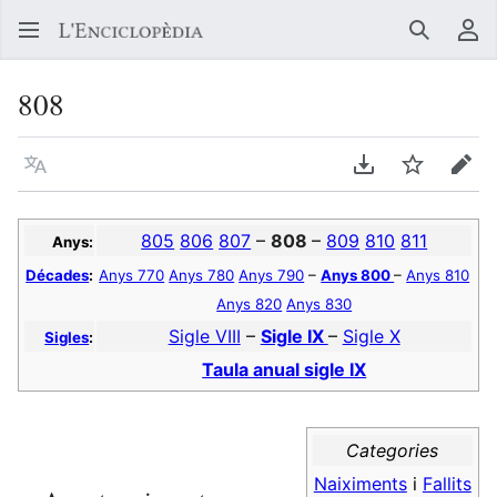
Buscar
Me
808
Llegir en un atre idioma
Descarregar en
Vigilar
Edit
805
806
807
–
808
–
809
810
811
Anys:
Décades
:
Anys 770
Anys 780
Anys 790
–
Anys 800
–
Anys 810
Anys 820
Anys 830
Sigle VIII
–
Sigle IX
–
Sigle X
Sigles
:
Taula anual sigle IX
Categories
Naiximents
i
Fallits