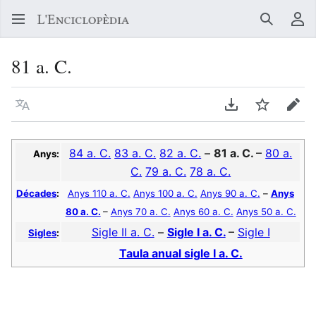
Buscar
Me
81 a. C.
Llegir en un atre idioma
Descarregar en
Vigilar
Edit
84 a. C.
83 a. C.
82 a. C.
–
81 a. C.
–
80 a.
Anys:
C.
79 a. C.
78 a. C.
Décades
:
Anys 110 a. C.
Anys 100 a. C.
Anys 90 a. C.
–
Anys
80 a. C.
–
Anys 70 a. C.
Anys 60 a. C.
Anys 50 a. C.
Sigle II a. C.
–
Sigle I a. C.
–
Sigle I
Sigles
:
Taula anual sigle I a. C.