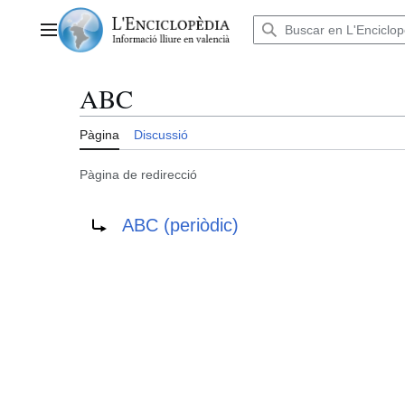
Anar
al
Menú principal
contingut
ABC
Pàgina
Discussió
Pàgina de redirecció
Redirigix a:
ABC (periòdic)