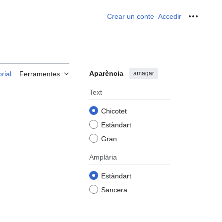
Crear un conte
Accedir
Ferrame
Aparència
amagar
rial
Ferramentes
Text
Chicotet
Estàndart
Gran
Amplària
Estàndart
Sancera