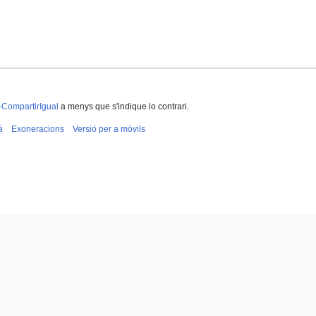
-CompartirIgual
a menys que s'indique lo contrari.
à
Exoneracions
Versió per a mòvils