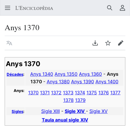
Buscar
Me
Anys 1370
Llegir en un atre idioma
Descarregar en
Vigilar
Edit
Anys 1370
Anys 1340
Anys 1350
Anys 1360
-
Anys
Décades
:
1370
-
Anys 1380
Anys 1390
Anys 1400
Anys:
1370
1371
1372
1373
1374
1375
1376
1377
1378
1379
Sigle XIII
-
Sigle XIV
-
Sigle XV
Sigles
:
Taula anual sigle XIV