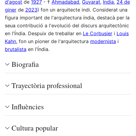
d'agost
de
1927
- †
Ahmadabad
,
Guyarat
,
Índia
,
24 de
giner
de
2023
) fon un arquitecte indi. Considerat una
figura important de l'arquitectura índia, destacà per la
seua contribució a l'evolució del discurs arquitectònic
en l'Índia. Despuix de treballar en
Le Corbusier
i
Louis
Kahn
, fon un pioner de l'arquitectura
modernista
i
brutalista
en l'Índia.
Biografia
Trayectòria professional
Influències
Cultura popular