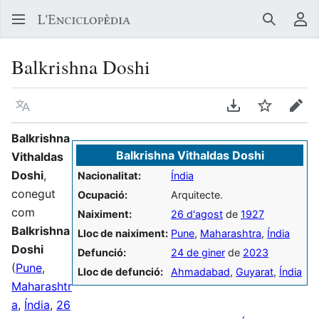
Buscar
Me
Balkrishna Doshi
Llegir en un atre idioma
Descarregar en
Vigilar
Edit
Balkrishna
Balkrishna Vithaldas Doshi
Vithaldas
Doshi
,
Nacionalitat:
Índia
conegut
Ocupació:
Arquitecte.
com
Naiximent:
26 d'agost
de
1927
Balkrishna
Lloc de naiximent:
Pune
,
Maharashtra
,
Índia
Doshi
Defunció:
24 de giner
de
2023
(
Pune
,
Lloc de defunció:
Ahmadabad
,
Guyarat
,
Índia
Maharashtr
a
,
Índia
,
26