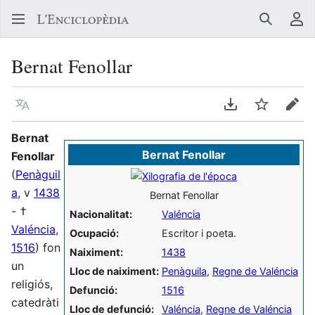
Buscar
Me
Bernat Fenollar
Llegir en un atre idioma
Descarregar en
Vigilar
Edit
Bernat
Bernat Fenollar
Fenollar
(
Penàguil
a
, v
1438
Bernat Fenollar
- †
Nacionalitat:
Valéncia
Valéncia
,
Ocupació:
Escritor i poeta.
1516
) fon
Naiximent:
1438
un
Lloc de naiximent:
Penàguila
,
Regne de Valéncia
religiós,
Defunció:
1516
catedràti
Lloc de defunció:
Valéncia
,
Regne de Valéncia