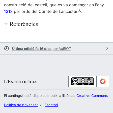
construcció del castell, que es va començar en l'any
[
2
]
1313
per orde del Comte de Lancaster
.
Referències
Última edició fa 16 díes
per
ValBOT
El contingut està disponible baix la llicència
Creative Commons Atr
Política de privacitat
Escritori