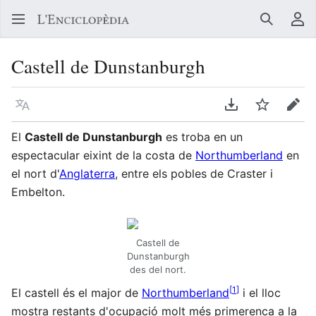
Buscar
Me
Castell de Dunstanburgh
Llegir en un atre idioma
Descarregar en
Vigilar
Edit
El
Castell de Dunstanburgh
es troba en un
espectacular eixint de la costa de
Northumberland
en
el nort d'
Anglaterra
, entre els pobles de Craster i
Embelton.
Castell de
Dunstanburgh
des del nort.
[
1
]
El castell és el major de
Northumberland
i el lloc
mostra restants d'ocupació molt més primerenca a la