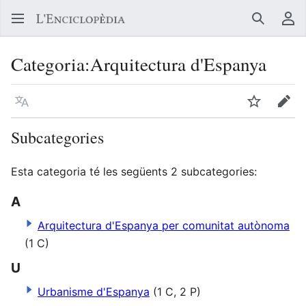
Buscar
Me
Categoria
:
Arquitectura d'Espanya
Llegir en un atre idioma
Vigilar
Edit
Subcategories
Esta categoria té les següents 2 subcategories:
A
Arquitectura d'Espanya per comunitat autònoma
(1 C)
U
Urbanisme d'Espanya
(1 C, 2 P)