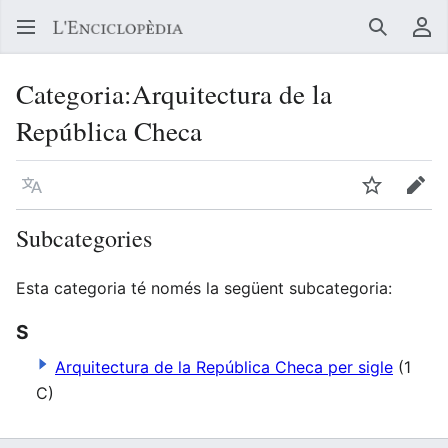
Buscar
Me
Categoria
:
Arquitectura de la
República Checa
Llegir en un atre idioma
Vigilar
Edit
Subcategories
Esta categoria té només la següent subcategoria:
S
Arquitectura de la República Checa per sigle
(1
C)