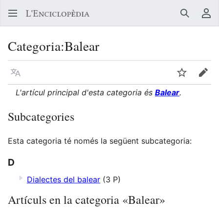
Buscar
Me
Categoria
:
Balear
Llegir en un atre idioma
Vigilar
Edit
L'artícul principal d'esta categoria és
Balear
.
Subcategories
Esta categoria té només la següent subcategoria:
D
Dialectes del balear
(3 P)
Artículs en la categoria «Balear»