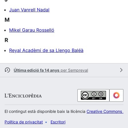
Juan Vanrell Nadal
M
Mikel Garau Rosselló
R
Reyal Acadèmi de sa Llengo Baléà
Última edició fa 14 anys
per
Sempreval
El contingut està disponible baix la llicència
Creative Commons Atr
Política de privacitat
Escritori