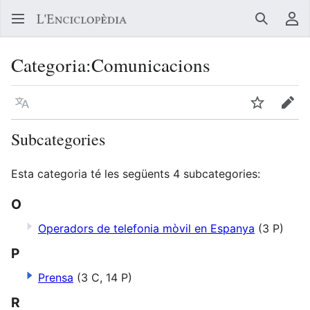
Buscar
Me
Categoria
:
Comunicacions
Llegir en un atre idioma
Vigilar
Edit
Subcategories
Esta categoria té les següents 4 subcategories:
O
Operadors de telefonia mòvil en Espanya
(3 P)
P
Prensa
(3 C, 14 P)
R