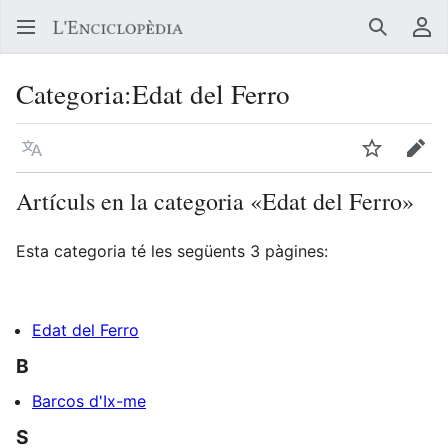
Buscar
Me
Categoria
:
Edat del Ferro
Llegir en un atre idioma
Vigilar
Edit
Artículs en la categoria «Edat del Ferro»
Esta categoria té les següents 3 pàgines:
Edat del Ferro
B
Barcos d'Ix-me
S