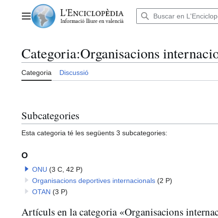
Anar
al
Menú principal
contingut
Categoria
:
Organisacions internacio
Categoria
Discussió
Subcategories
Esta categoria té les següents 3 subcategories:
O
ONU
(3 C, 42 P)
Organisacions deportives internacionals
(2 P)
OTAN
(3 P)
Artículs en la categoria «Organisacions internac