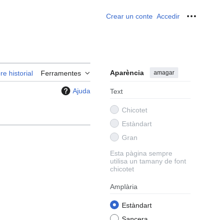
Crear un conte
Accedir
Ferrame
Aparència
amagar
re historial
Ferramentes
Ajuda
Text
Chicotet
Estàndart
Gran
Esta pàgina sempre
utilisa un tamany de font
chicotet
Amplària
Estàndart
Sancera