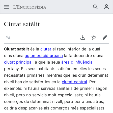
Buscar
Me
Ciutat satèlit
Llegir en un atre idioma
Descarregar en
Vigilar
Edit
Ciutat satèlit
és la
ciutat
el ranc inferior de la qual
dins d'una
aglomeració urbana
la fa dependre d'una
ciutat principal
, a que la seua
àrea d'influència
pertany. Els seus habitants satisfan en elles les seues
necessitats primàries, mentres que les d'un determinat
nivell han de satisfer-les en la
ciutat central
. Per
eixemple: hi hauria servicis sanitaris de primer i segon
nivell, pero no servicis molt especialisats; hi hauria
comerços de determinat nivell, pero per a uns atres,
caldria desplaçar-se als comerços més especialisats