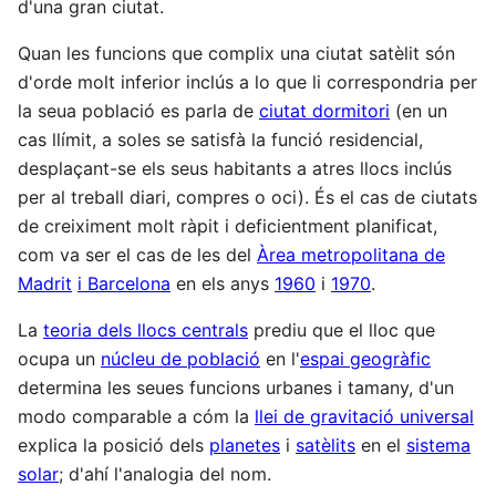
d'una gran ciutat.
Quan les funcions que complix una ciutat satèlit són
d'orde molt inferior inclús a lo que li correspondria per
la seua població es parla de
ciutat dormitori
(en un
cas llímit, a soles se satisfà la funció residencial,
desplaçant-se els seus habitants a atres llocs inclús
per al treball diari, compres o oci). És el cas de ciutats
de creiximent molt ràpit i deficientment planificat,
com va ser el cas de les del
Àrea metropolitana de
Madrit
i Barcelona
en els anys
1960
i
1970
.
La
teoria dels llocs centrals
prediu que el lloc que
ocupa un
núcleu de població
en l'
espai geogràfic
determina les seues funcions urbanes i tamany, d'un
modo comparable a cóm la
llei de gravitació universal
explica la posició dels
planetes
i
satèlits
en el
sistema
solar
; d'ahí l'analogia del nom.