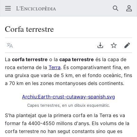
Buscar
Me
Corfa terrestre
Llegir en un atre idioma
Descarregar en
Vigilar
Edit
La
corfa terrestre
o la
capa terrestre
és la capa de
roca externa de la
Terra
. És comparativament fina, en
una gruixa que varia de 5 km, en el fondo oceànic, fins
a 70 km en les zones montanyoses dels continents.
Archiu:Earth-crust-cutaway-spanish.svg
Capes terrestres, en un dibuix esquemàtic.
S'ha plantejat que la primera corfa en la Terra es va
formar fa 4400-4550 millons d'anys. Els volums de la
corfa terrestre no han segut constants sino que es