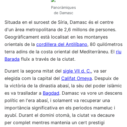
Panoràmiques
de Damasc
Situada en el suroest de Síria, Damasc és el centre
d'un àrea metropolitana de 2,6 millons de persones.
Geogràficament està localisat en les montanyes
orientals de la
cordillera del Antilíbano
, 80 quilómetros
terra adins de la costa oriental del Mediterràneu. El
riu
Barada
fluïx a través de la ciutat.
Durant la segona mitat del
sigle VII d. C.
, va ser
elegida com la capital del
Califat Omeya
. Despuix de
la victòria de la dinastia abasí, la sèu del poder islàmic
es va traslladar a
Bagdad
. Damasc va vore un descens
polític en l'era abasí, i solament va recuperar una
importància significativa en els periodos mameluc i
ayubí. Durant el domini otomà, la ciutat va decaure
per complet mentres mantenia un cert prestigi