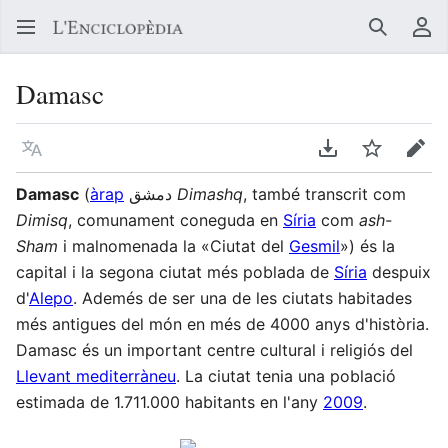
Buscar
Me
Damasc
Llegir en un atre idioma
Descarregar en
Vigilar
Edit
Damasc
(
àrap
دمشق
Dimashq
, també transcrit com
Dimisq
, comunament coneguda en
Síria
com
ash-
Sham
i malnomenada la «Ciutat del
Gesmil
») és la
capital i la segona ciutat més poblada de
Síria
despuix
d'
Alepo
. Ademés de ser una de les ciutats habitades
més antigues del món en més de 4000 anys d'història.
Damasc és un important centre cultural i religiós del
Llevant mediterràneu
. La ciutat tenia una població
estimada de 1.711.000 habitants en l'any
2009
.