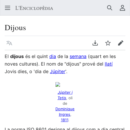
Buscar
Me
Dijous
Llegir en un atre idioma
Descarregar en
Vigilar
Edit
El
dijous
és el quint
dia
de la
semana
(quart en les
noves cultures). El nom de "dijous" prové del
llatí
Jovis dies, o 'dia de
Júpiter
'.
Júpiter i
Tetis
, oli
de
Dominique
Ingres
,
1811
.
La norma ISO 8601 designa al dijous com a dia central