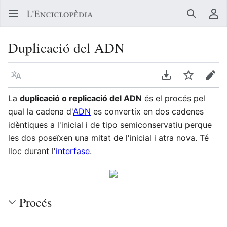
Buscar
Me
Duplicació del ADN
Llegir en un atre idioma
Descarregar en
Vigilar
Edit
La
duplicació o replicació del ADN
és el procés pel
qual la cadena d'
ADN
es convertix en dos cadenes
idèntiques a l'inicial i de tipo semiconservatiu perque
les dos poseïxen una mitat de l'inicial i atra nova. Té
lloc durant l'
interfase
.
Procés