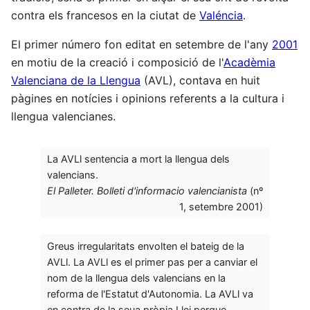
contra els francesos en la ciutat de
Valéncia
.
El primer número fon editat en setembre de l'any
2001
en motiu de la creació i composició de l'
Acadèmia
Valenciana de la Llengua
(AVL), contava en huit
pàgines en notícies i opinions referents a la cultura i
llengua valencianes.
La AVLl sentencia a mort la llengua dels
valencians.
El Palleter. Bolleti d'informacio valencianista
(nº
1, setembre 2001)
Greus irregularitats envolten el bateig de la
AVLl. La AVLl es el primer pas per a canviar el
nom de la llengua dels valencians en la
reforma de l'Estatut d'Autonomia. La AVLl va
en contra de la seua pròpia Llei perque