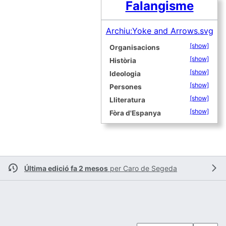
Falangisme
Archiu:Yoke and Arrows.svg
[show]
Organisacions
[show]
Història
[show]
Ideologia
[show]
Persones
[show]
Lliteratura
[show]
Fòra d'Espanya
Última edició fa 2 mesos
per
Caro de Segeda