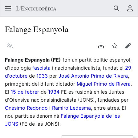
Buscar
Me
Falange Espanyola
Llegir en un atre idioma
Descarregar en
Vigilar
Edit
Falange Espanyola (FE)
fon un partit polític espanyol,
d'ideologia
fascista
i nacionalsindicalista, fundat el
29
d'octubre
de
1933
per
José Antonio Primo de Rivera
,
primogènit del difunt dictador
Miguel Primo de Rivera
.
El
15 de febrer
de
1934
FE es fusionà en les Juntes
d'Ofensiva nacionalsindicalista (JONS), fundades per
Onésimo Redondo
i
Ramiro Ledesma
, entre atres. El
nou partit es denominà
Falange Espanyola de les
JONS
(FE de las JONS).