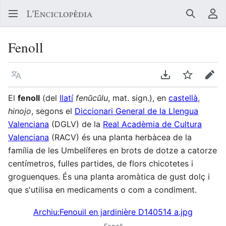
Buscar
Me
Fenoll
Llegir en un atre idioma
Descarregar en
Vigilar
Edit
El
fenoll
(del
llatí
fenŭcŭlu
, mat. sign.), en
castellà
,
hinojo
, segons el
Diccionari General de la Llengua
Valenciana
(DGLV) de la
Real Acadèmia de Cultura
Valenciana
(RACV) és una planta herbàcea de la
família de les Umbelíferes en brots de dotze a catorze
centímetros, fulles partides, de flors chicotetes i
groguenques. És una planta aromàtica de gust dolç i
que s'utilisa en medicaments o com a condiment.
Archiu:Fenouil en jardinière D140514 a.jpg