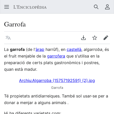
Buscar
Me
Garrofa
Llegir en un atre idioma
Descarregar en
Vigilar
Edit
La
garrofa
(de l'
àrap
harrūf), en
castellà
,
algarroba
, és
el fruit menjable de la
garrofera
que s'utilisa en la
preparació de certs plats gastronòmics i postres,
quan està madur.
Archiu:Algarroba (15757192591) (2).jpg
Garrofa
Té propietats antidiarreiques. També sol usar-se per a
donar a menjar a alguns animals .
Hi ha diferents varietats com: