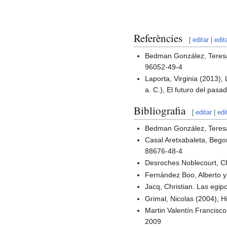
Referències
[
editar
|
edit
Bedman González, Teresa.
96052-49-4
Laporta, Virginia (2013),
a. C.), El futuro del pasad
Bibliografia
[
editar
|
edi
Bedman González, Teresa.
Casal Aretxabaleta, Bego
88676-48-4
Desroches Noblecourt, Ch
Fernández Boo, Alberto y 
Jacq, Christian. Las egip
Grimal, Nicolas (2004), Hi
Martin Valentín Francisco
2009