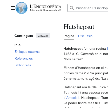
Anar
al
Menú principal
contingut
Hatshepsut
Continguts
amagar
Pàgina
Discussió
Inici
Hatshepsut
fon una regina-
Enllaços externs
1468 a. C. Governà en el n
Referències
"Dos Terres".
Bibliografia
El nom d'Hatshepsut en el que 
nobles dames" o "la principa
Jenemetamon
, açò és, "La
Hatshepsut era la filla única
Tutmosis I i una esposa secund
d'
Amosis I
. Hatshepsut i Tutm
va poder tindre més fills. Tu