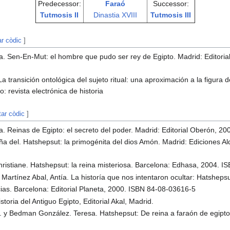
Predecessor:
Faraó
Successor:
Tutmosis II
Dinastia XVIII
Tutmosis III
ar còdic
]
 Sen-En-Mut: el hombre que pudo ser rey de Egipto. Madrid: Editoria
 La transición ontológica del sujeto ritual: una aproximación a la figur
o: revista electrónica de historia
tar còdic
]
 Reinas de Egipto: el secreto del poder. Madrid: Editorial Oberón, 2
ña del. Hatshepsut: la primogénita del dios Amón. Madrid: Ediciones A
ristiane. Hatshepsut: la reina misteriosa. Barcelona: Edhasa, 2004. 
Martínez Abal, Antía. La historía que nos intentaron ocultar: Hatshepsu
cias. Barcelona: Editorial Planeta, 2000. ISBN 84-08-03616-5
storia del Antiguo Egipto, Editorial Akal, Madrid.
. y Bedman González. Teresa. Hatshepsut: De reina a faraón de egipto. 