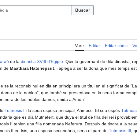
Buscar
Vore
Editar
Editar còdic
Vo
faraó
de la
dinastia XVIII d'Egipte
. Quinta governant de dita dinastia, r
om de
Maatkara Hatshepsut
, i aplegà a ser la dona que més temps esti
se la reconeix hui en dia en principi era un títul en el significat de "L
l dama de la noblea", que també se presentava en la seua forma compl
 primera de les nobles dames, unida a Amón".
 de
Tutmosis I
i la seua esposa principal, Ahmose.​ El seu espós
Tutmosis
ària que es dia Mutnefert, que duya el títul de filla del rei i provableme
osis II tenien una filla nomenada Neferura. Despuix de tindre a la seua
tmosis II en Isis, una esposa secundària, seria el pare de
Tutmosis III
, q