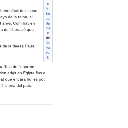
u
Me
 beneplàcit dels seus
tro
ayo de la reina, el
pol
nt anys. Com havien
ità
d'A
ra de lliberació que
rt
de
No
r de la deesa Pajet.
va
Yor
k
la Roja de l'enorme
n erigit en Egipte fins a
bat que encara hui es pot
història del país.