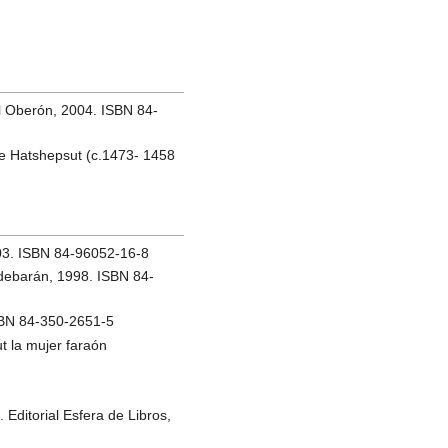
l Oberón, 2004. ISBN 84-
a de Hatshepsut (c.1473- 1458
003. ISBN 84-96052-16-8
ldebarán, 1998. ISBN 84-
ISBN 84-350-2651-5
t la mujer faraón
Editorial Esfera de Libros,