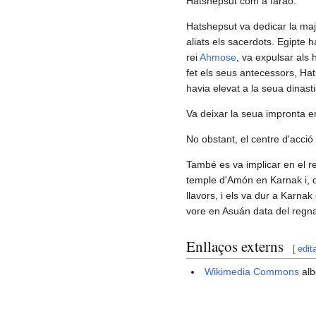
Hatshepsut com a faraó.
Hatshepsut va dedicar la majo
aliats els sacerdots. Egipte h
rei
Ahmose
, va expulsar als
fet els seus antecessors, Hat
havia elevat a la seua dinasti
Va deixar la seua impronta en
No obstant, el centre d'acció 
També es va implicar en el r
temple d'Amón en Karnak i, d
llavors, i els va dur a Karnak
vore en Asuán data del regnat
Enllaços externs
[
edit
Wikimedia Commons
alb