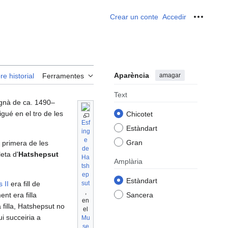
Crear un conte
Accedir
Ferrame
Aparència
amagar
re historial
Ferramentes
Text
egnà de ca. 1490–
gué en el tro de les
Chicotet
Esf
Estàndart
ing
e
Gran
a primera de les
de
eta d'
Hatshepsut
Ha
Amplària
tsh
ep
Estàndart
 II
era fill de
sut
,
nt era filla
Sancera
en
 filla, Hatshepsut no
el
ui succeiria a
Mu
se