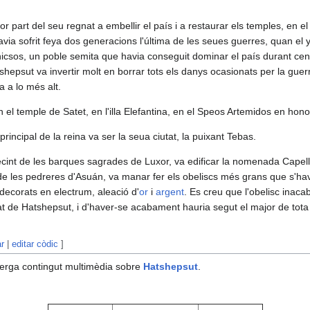
r part del seu regnat a embellir el país i a restaurar els temples, en el
avia sofrit feya dos generacions l'última de les seues guerres, quan el y
 hicsos, un poble semita que havia conseguit dominar el país durant ce
shepsut va invertir molt en borrar tots els danys ocasionats per la guer
a a lo més alt.
 el temple de Satet, en l'illa Elefantina, en el Speos Artemidos en hono
principal de la reina va ser la seua ciutat, la puixant Tebas.
ecint de les barques sagrades de Luxor, va edificar la nomenada Capel
e les pedreres d'Asuán, va manar fer els obeliscs més grans que s'havie
 decorats en electrum, aleació d'
or
i
argent
. Es creu que l'obelisc inaca
 de Hatshepsut, i d'haver-se acabament hauria segut el major de tota l'
ar
|
editar còdic
]
erga contingut multimèdia sobre
Hatshepsut
.